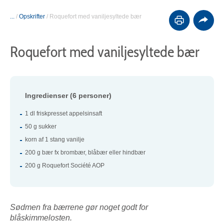
...
/
Opskrifter
/
Roquefort med vaniljesyltede bær
Roquefort med vaniljesyltede bær
Ingredienser (6 personer)
1 dl friskpresset appelsinsaft
50 g sukker
korn af 1 stang vanilje
200 g bær fx brombær, blåbær eller hindbær
200 g Roquefort Société AOP
Sødmen fra bærrene gør noget godt for
blåskimmelosten.