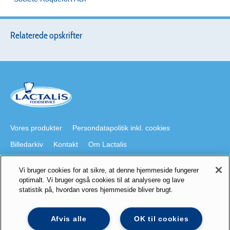
Relaterede opskrifter
Vores produkter
Persondatapolitik inkl. cookies
Billedarkiv
Kontakt
Om Lactalis
Vi bruger cookies for at sikre, at denne hjemmeside fungerer
Besøg også
optimalt. Vi bruger også cookies til at analysere og lave
statistik på, hvordan vores hjemmeside bliver brugt.
lactalis.dk
Foodservice på Youtube
galbani.dk
president.dk
staystrong.nu
Lactalis på LinkedIn
Afvis alle
OK til cookies