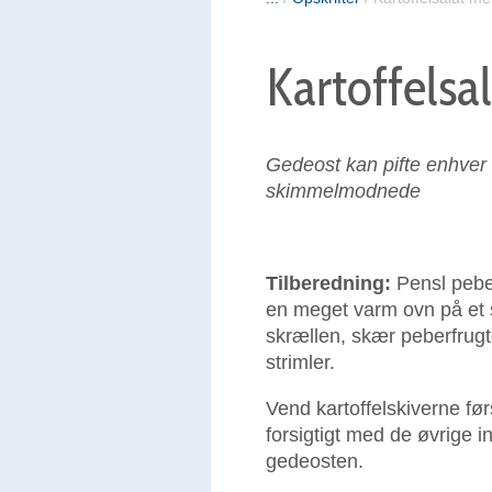
Kartoffelsa
Gedeost kan pifte enhver 
skimmelmodnede
Tilberedning:
Pensl peber
en meget varm ovn på et s
skrællen, skær peberfrugt
strimler.
Vend kartoffelskiverne før
forsigtigt med de øvrige i
gedeosten.