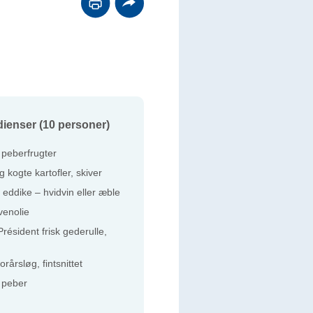
dienser (10 personer)
 peberfrugter
g kogte kartofler, skiver
s eddike – hvidvin eller æble
ivenolie
résident frisk gederulle,
forårsløg, fintsnittet
g peber