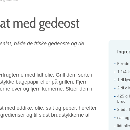
lat med gedeost
salat, både de friske gedeoste og de
Ingre
5 røde
1 1/4 k
frugterne med lidt olie. Grill dem sorte i
1 dl ly
tykke bagepapir eller på grillen. Fjern
2 dl ol
erne over og fjern kernerne. Skær dem i
425 g P
brud
st med eddike, olie, salt og peber, herefter
2 bdt. 
ngredienser og til sidst brudstykkerne af
salt o
lidt olie