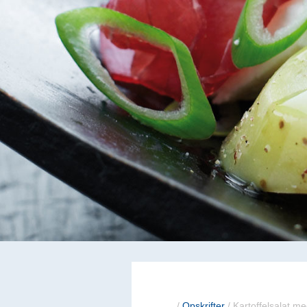
...
/
Opskrifter
/
Kartoffelsalat m