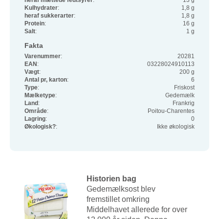
heraf mættede fedtsyrer
:
13 g
Kulhydrater
:
1,8 g
heraf sukkerarter
:
1,8 g
Protein
:
16 g
Salt
:
1 g
Fakta
Varenummer
:
20281
EAN
:
03228024910113
Vægt
:
200 g
Antal pr, karton
:
6
Type
:
Friskost
Mælketype
:
Gedemælk
Land
:
Frankrig
Område
:
Poitou-Charentes
Lagring
:
0
Økologisk?
:
Ikke økologisk
Historien bag
Gedemælksost blev
fremstillet omkring
Middelhavet allerede for over