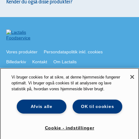
Kender du også disse produkter?
Vores produkter
Persondatapolitik inkl. cookies
Billedarkiv
Kontakt
Om Lactalis
Vi bruger cookies for at sikre, at denne hjemmeside fungerer
Besøg også
optimalt. Vi bruger også cookies til at analysere og lave
statistik på, hvordan vores hjemmeside bliver brugt.
lactalis.dk
Foodservice på Youtube
galbani.dk
president.dk
staystrong.nu
Lactalis på LinkedIn
Afvis alle
OK til cookies
Cookie - indstillinger
© 2025 Lactalis - All rights reserved