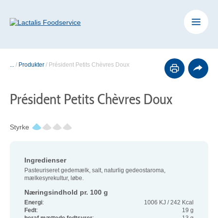
...
/
Produkter
/
Président Petits Chèvres Doux
Président Petits Chèvres Doux
Styrke
Ingredienser
Pasteuriseret gedemælk, salt, naturlig gedeostaroma,
mælkesyrekultur, løbe.
Næringsindhold pr. 100 g
Energi
:
1006 KJ / 242 Kcal
Fedt
:
19 g