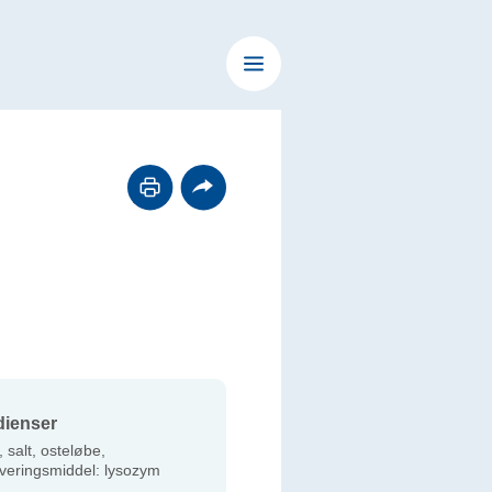
dienser
salt, osteløbe,
veringsmiddel: lysozym
.