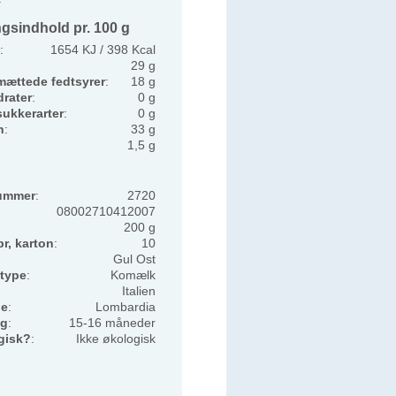
gsindhold pr. 100 g
:
1654 KJ / 398 Kcal
29 g
mættede fedtsyrer
:
18 g
rater
:
0 g
sukkerarter
:
0 g
n
:
33 g
1,5 g
ummer
:
2720
08002710412007
200 g
pr, karton
:
10
Gul Ost
type
:
Komælk
Italien
de
:
Lombardia
ng
:
15-16 måneder
gisk?
:
Ikke økologisk