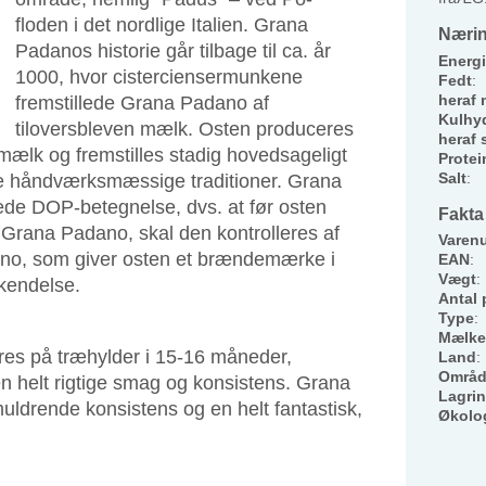
floden i det nordlige Italien. Grana
Nærin
Padanos historie går tilbage til ca. år
Energi
1000, hvor cisterciensermunkene
Fedt
:
heraf 
fremstillede Grana Padano af
Kulhyd
tiloversbleven mælk. Osten produceres
heraf 
omælk og fremstilles stadig hovedsageligt
Protei
Salt
:
e håndværksmæssige traditioner. Grana
ede DOP-betegnelse, dvs. at før osten
Fakta
Grana Padano, skal den kontrolleres af
Varen
ano, som giver osten et brændemærke i
EAN
:
Vægt
:
kendelse.
Antal 
Type
:
Mælke
es på træhylder i 15-16 måneder,
Land
:
Områ
n helt rigtige smag og konsistens. Grana
Lagri
muldrende konsistens og en helt fantastisk,
Økolo