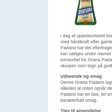
i dag af upasteuriseret k
med håndkraft efter gaml
Padano har det eftertragt
kan sælges under navnet 
konsortiet for Grana Pad
skorpen som tegn på god
Udseende og smag
Denne Grana Padano lagr
således at osten opnår de
Padano har en fast, let s
karakterfuld smag.
Tips til anvendelse