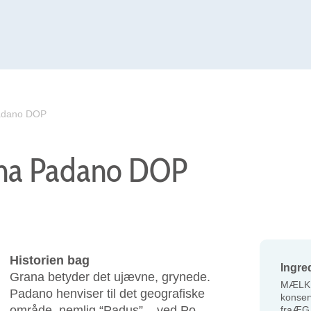
Padano DOP
ana Padano DOP
Historien bag
Ingre
Grana betyder det ujævne, grynede.
MÆLK, 
Padano henviser til det geografiske
konser
område, nemlig “Padus” – ved Po-
fraÆG