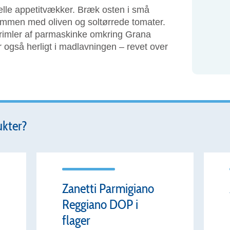
lle appetitvækker. Bræk osten i små
ammen med oliven og soltørrede tomater.
 strimler af parmaskinke omkring Grana
også herligt i madlavningen – revet over
ukter?
Zanetti Parmigiano
Reggiano DOP i
flager