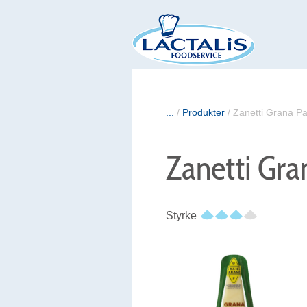
...
/
Produkter
/
Zanetti Grana 
Zanetti Gr
Styrke