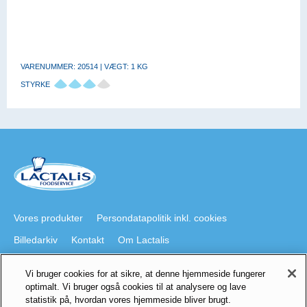
VARENUMMER: 20514 | VÆGT: 1 KG
STYRKE
Vores produkter
Persondatapolitik inkl. cookies
Billedarkiv
Kontakt
Om Lactalis
Vi bruger cookies for at sikre, at denne hjemmeside fungerer
Besøg også
optimalt. Vi bruger også cookies til at analysere og lave
statistik på, hvordan vores hjemmeside bliver brugt.
lactalis.dk
Foodservice på Youtube
galbani.dk