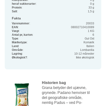
Kulhydrater
:
0 g
heraf sukkerarter
:
0 g
Protein
:
33 g
Salt
:
1,5 g
Fakta
Varenummer
:
20033
EAN
:
08002710410089
Vægt
:
1 KG
Antal pr, karton
:
6
Type
:
Gul Ost
Mælketype
:
Komælk
Land
:
Italien
Område
:
Lombardia
Lagring
:
10-12 måneder
Økologisk?
:
Ikke økologisk
Historien bag
Grana betyder det ujævne,
grynede. Padano henviser til
det geografiske område,
nemlig Padus – ved Po-