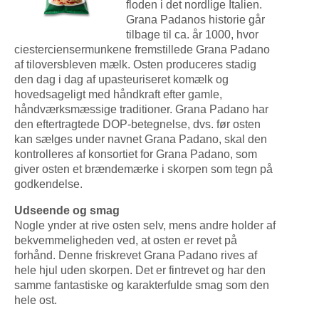
floden i det nordlige Italien.
Grana Padanos historie går
tilbage til ca. år 1000, hvor
ciesterciensermunkene fremstillede Grana Padano
af tiloversbleven mælk. Osten produceres stadig
den dag i dag af upasteuriseret komælk og
hovedsageligt med håndkraft efter gamle,
håndværksmæssige traditioner. Grana Padano har
den eftertragtede DOP-betegnelse, dvs. før osten
kan sælges under navnet Grana Padano, skal den
kontrolleres af konsortiet for Grana Padano, som
giver osten et brændemærke i skorpen som tegn på
godkendelse.
Udseende og smag
Nogle ynder at rive osten selv, mens andre holder af
bekvemmeligheden ved, at osten er revet på
forhånd. Denne friskrevet Grana Padano rives af
hele hjul uden skorpen. Det er fintrevet og har den
samme fantastiske og karakterfulde smag som den
hele ost.