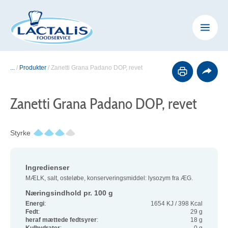
...
/
Produkter
/
Zanetti Grana Padano DOP, revet
Zanetti Grana Padano DOP, revet
Styrke
Ingredienser
MÆLK, salt, osteløbe, konserveringsmiddel: lysozym fra ÆG.
Næringsindhold pr. 100 g
Energi
:
1654 KJ / 398 Kcal
Fedt
:
29 g
heraf mættede fedtsyrer
:
18 g