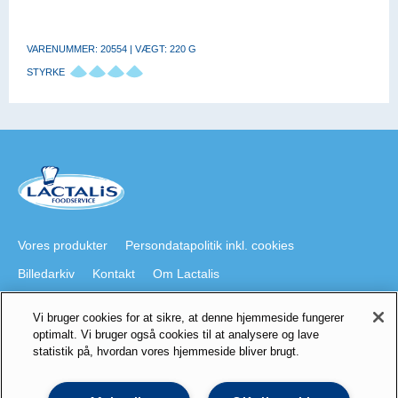
VARENUMMER: 20554 | VÆGT: 220 G
STYRKE
Vores produkter
Persondatapolitik inkl. cookies
Billedarkiv
Kontakt
Om Lactalis
Vi bruger cookies for at sikre, at denne hjemmeside fungerer
Besøg også
optimalt. Vi bruger også cookies til at analysere og lave
statistik på, hvordan vores hjemmeside bliver brugt.
lactalis.dk
Foodservice på Youtube
galbani.dk
president.dk
staystrong.nu
Lactalis på LinkedIn