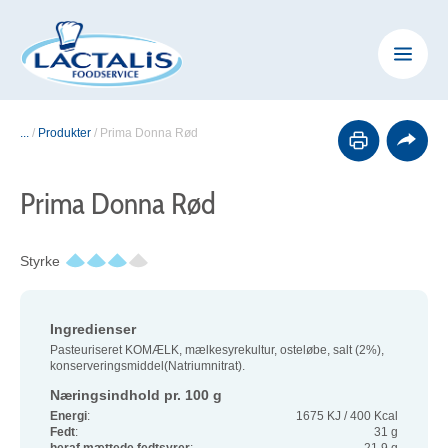
...
/
Produkter
/
Prima Donna Rød
Prima Donna Rød
Styrke
Ingredienser
Pasteuriseret KOMÆLK, mælkesyrekultur, osteløbe, salt (2%),
konserveringsmiddel(Natriumnitrat).
Næringsindhold pr. 100 g
Energi
:
1675 KJ / 400 Kcal
Fedt
:
31 g