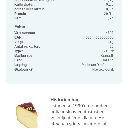
heraf mættede fedtsyrer
:
21,9 g
Kulhydrater
:
0,1 g
heraf sukkerarter
:
0,1 g
Protein
:
29,5 g
Salt
:
1,6 g
Fakta
Varenummer
:
4698
EAN
:
02644610000005
Vægt
:
1 kg
Antal pr, karton
:
12
Type
:
Gul Ost
Mælketype
:
Komælk
Land
:
Holland
Lagring
:
Minimum 9 måneder
Økologisk?
:
Ikke økologisk
Historien bag
I starten af 1990’erne nød en
hollandsk osteentusiast en
velfortjent ferie i Italien. Her
blev han yderst inspireret af