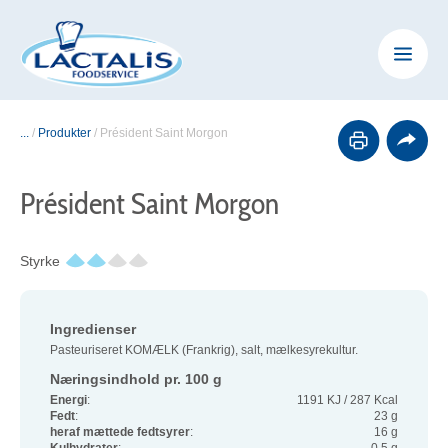
...
/
Produkter
/
Président Saint Morgon
Président Saint Morgon
Styrke
Ingredienser
Pasteuriseret KOMÆLK (Frankrig), salt, mælkesyrekultur.
Næringsindhold pr. 100 g
Energi
:
1191 KJ / 287 Kcal
Fedt
:
23 g
heraf mættede fedtsyrer
:
16 g