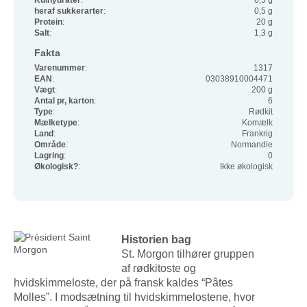
Kulhydrater
:
0,5 g
heraf sukkerarter
:
0,5 g
Protein
:
20 g
Salt
:
1,3 g
Fakta
Varenummer
:
1317
EAN
:
03038910004471
Vægt
:
200 g
Antal pr, karton
:
6
Type
:
Rødkit
Mælketype
:
Komælk
Land
:
Frankrig
Område
:
Normandie
Lagring
:
0
Økologisk?
:
Ikke økologisk
Historien bag
St. Morgon tilhører gruppen
af rødkitoste og
hvidskimmeloste, der på fransk kaldes “Pâtes
Molles”. I modsætning til hvidskimmelostene, hvor