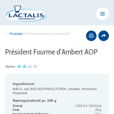
...
/
Produkter
/
Président Fourme d’Ambert AOP
Président Fourme d’Ambert AOP
Styrke
Ingredienser
MÆLK, salt, MÆLKESYREKULTURER, osteløbe, Penicillium
Roqueforti.
Næringsindhold pr. 100 g
Energi
:
1422 KJ / 343 Kcal
Fedt
:
29 g