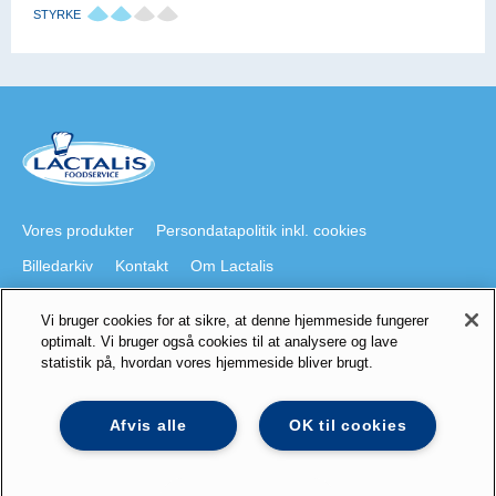
STYRKE
Vores produkter
Persondatapolitik inkl. cookies
Billedarkiv
Kontakt
Om Lactalis
Vi bruger cookies for at sikre, at denne hjemmeside fungerer
Besøg også
optimalt. Vi bruger også cookies til at analysere og lave
statistik på, hvordan vores hjemmeside bliver brugt.
lactalis.dk
Foodservice på Youtube
galbani.dk
president.dk
staystrong.nu
Lactalis på LinkedIn
Afvis alle
OK til cookies