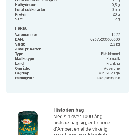
heraf mættede fedtsyrer
:
21 g
Kulhydrater
:
0,5 g
heraf sukkerarter
:
0,5 g
Protein
:
20 g
Salt
:
2 g
Fakta
Varenummer
:
1222
EAN
:
02675200000006
Vægt
:
2,3 kg
Antal pr, karton
:
1
Type
:
Blåskimmel
Mælketype
:
Komælk
Land
:
Frankrig
Område
:
Auvergne
Lagring
:
Min, 28 dage
Økologisk?
:
Ikke økologisk
Historien bag
Med sin over 1000-årig
historie bag sig, er Fourme
d’Ambert en af de virkelig