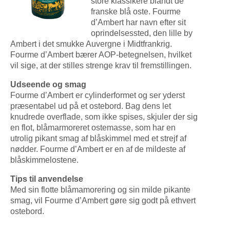
store klassikere blandt de
franske blå oste. Fourme
d’Ambert har navn efter sit
oprindelsessted, den lille by
Ambert i det smukke Auvergne i Midtfrankrig.
Fourme d’Ambert bærer AOP-betegnelsen, hvilket
vil sige, at der stilles strenge krav til fremstillingen.
Udseende og smag
Fourme d’Ambert er cylinderformet og ser yderst
præsentabel ud på et ostebord. Bag dens let
knudrede overflade, som ikke spises, skjuler der sig
en flot, blåmarmoreret ostemasse, som har en
utrolig pikant smag af blåskimmel med et strejf af
nødder. Fourme d’Ambert er en af de mildeste af
blåskimmelostene.
Tips til anvendelse
Med sin flotte blåmamorering og sin milde pikante
smag, vil Fourme d’Ambert gøre sig godt på ethvert
ostebord.