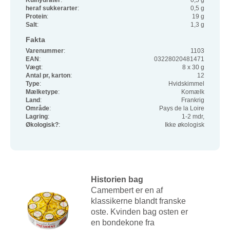
Kulhydrater
:
0,5 g
heraf sukkerarter
:
0,5 g
Protein
:
19 g
Salt
:
1,3 g
Fakta
Varenummer
:
1103
EAN
:
03228020481471
Vægt
:
8 x 30 g
Antal pr, karton
:
12
Type
:
Hvidskimmel
Mælketype
:
Komælk
Land
:
Frankrig
Område
:
Pays de la Loire
Lagring
:
1-2 mdr,
Økologisk?
:
Ikke økologisk
Historien bag
Camembert er en af
klassikerne blandt franske
oste. Kvinden bag osten er
en bondekone fra