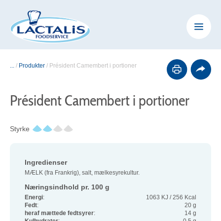
...
/
Produkter
/
Président Camembert i portioner
Président Camembert i portioner
Styrke
Ingredienser
MÆLK (fra Frankrig), salt, mælkesyrekultur.
Næringsindhold pr. 100 g
Energi
:
1063 KJ / 256 Kcal
Fedt
:
20 g
heraf mættede fedtsyrer
:
14 g