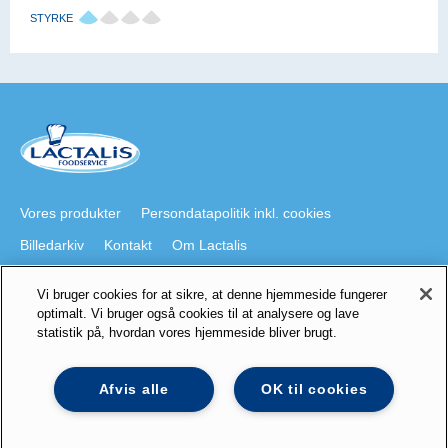
STYRKE
Vores produkter
Persondatapolitik inkl. cookies
Billedarkiv
Kontakt
Om Lactalis
Vi bruger cookies for at sikre, at denne hjemmeside fungerer
Besøg også
optimalt. Vi bruger også cookies til at analysere og lave
statistik på, hvordan vores hjemmeside bliver brugt.
lactalis.dk
Foodservice på Youtube
galbani.dk
president.dk
staystrong.nu
Lactalis på LinkedIn
Afvis alle
OK til cookies