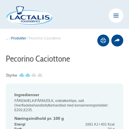
...
/
Produkter
/
Pecorino Caciottone
Pecorino Caciottone
Styrke
Ingredienser
FÅREMÆLK/FÅRMJÖLK, osteløbe/löpe, salt.
Overfladebehandlet/ytbehandlad med konserveringsmiddel:
E202,E235.
Næringsindhold pr. 100 g
Energi
:
1661 KJ / 401 Kcal