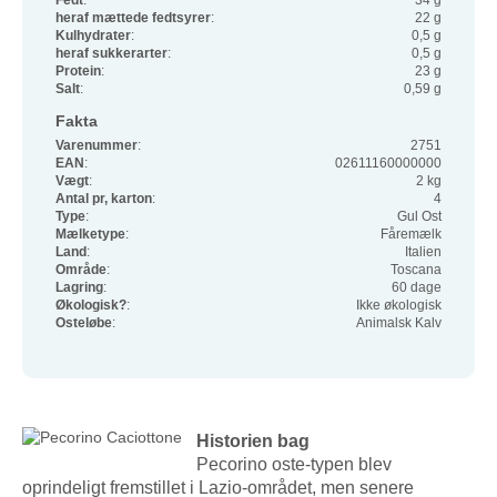
Fedt
:
34 g
heraf mættede fedtsyrer
:
22 g
Kulhydrater
:
0,5 g
heraf sukkerarter
:
0,5 g
Protein
:
23 g
Salt
:
0,59 g
Fakta
Varenummer
:
2751
EAN
:
02611160000000
Vægt
:
2 kg
Antal pr, karton
:
4
Type
:
Gul Ost
Mælketype
:
Fåremælk
Land
:
Italien
Område
:
Toscana
Lagring
:
60 dage
Økologisk?
:
Ikke økologisk
Osteløbe
:
Animalsk Kalv
Historien bag
Pecorino oste-typen blev
oprindeligt fremstillet i Lazio-området, men senere