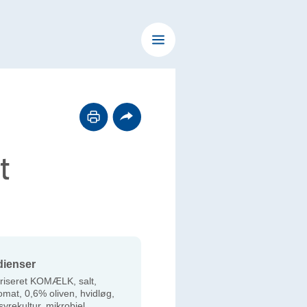
t
dienser
riseret KOMÆLK, salt,
omat, 0,6% oliven, hvidløg,
yrekultur, mikrobiel