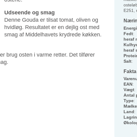
ostelø
E251, 
Udseende og smag
Denne Gouda er tilsat tomat, oliven og
Nærin
hvidløg. Resultatet er en dejlig ost med
Energi
Fedt
:
smag af Middelhavets krydrede køkken.
heraf 
Kulhyd
heraf 
r brug osten i varme retter. Det tilfører
Protei
Salt
:
mag.
Fakta
Varen
EAN
:
Vægt
:
Antal 
Type
:
Mælke
Land
:
Lagri
Økolo