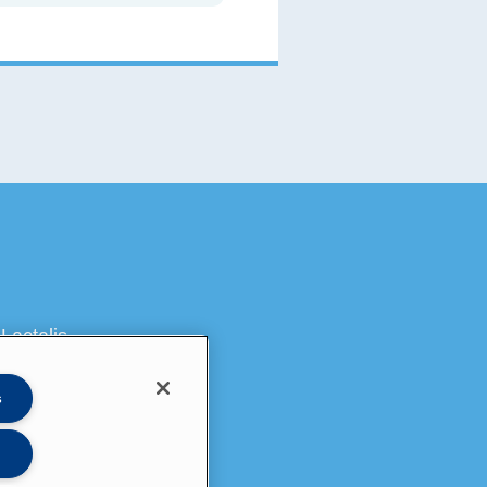
Lactalis
s
på LinkedIn