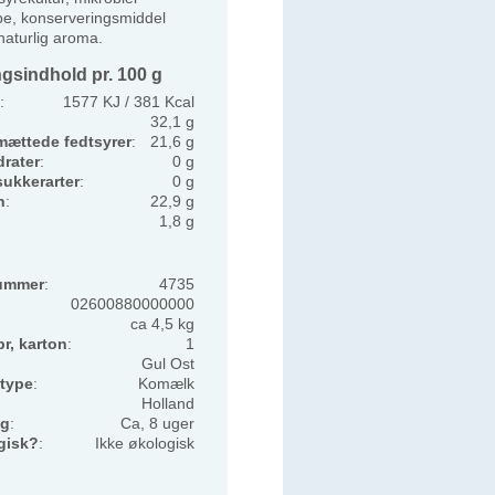
be, konserveringsmiddel
naturlig aroma.
gsindhold pr. 100 g
:
1577 KJ / 381 Kcal
32,1 g
mættede fedtsyrer
:
21,6 g
rater
:
0 g
sukkerarter
:
0 g
n
:
22,9 g
1,8 g
ummer
:
4735
02600880000000
ca 4,5 kg
pr, karton
:
1
Gul Ost
type
:
Komælk
Holland
ng
:
Ca, 8 uger
gisk?
:
Ikke økologisk