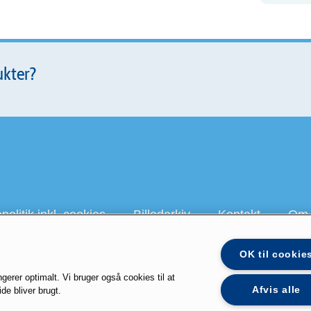
ukter?
olitik inkl. cookies
Billedarkiv
Kontakt
Om 
OK til cookie
gerer optimalt. Vi bruger også cookies til at
 på Youtube
galbani.dk
president.dk
staystrong.nu
Lactalis 
Afvis alle
de bliver brugt.