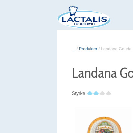
...
/
Produkter
/
Landana Gouda 
Landana Go
Styrke