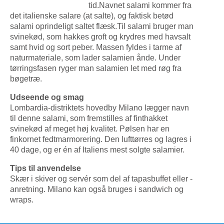
tid.Navnet salami kommer fra
det italienske salare (at salte), og faktisk betød
salami oprindeligt saltet flæsk.Til salami bruger man
svinekød, som hakkes groft og krydres med havsalt
samt hvid og sort peber. Massen fyldes i tarme af
naturmateriale, som lader salamien ånde. Under
tørringsfasen ryger man salamien let med røg fra
bøgetræ.
Udseende og smag
Lombardia-distriktets hovedby Milano lægger navn
til denne salami, som fremstilles af finthakket
svinekød af meget høj kvalitet. Pølsen har en
finkornet fedtmarmorering. Den lufttørres og lagres i
40 dage, og er én af Italiens mest solgte salamier.
Tips til anvendelse
Skær i skiver og servér som del af tapasbuffet eller -
anretning. Milano kan også bruges i sandwich og
wraps.