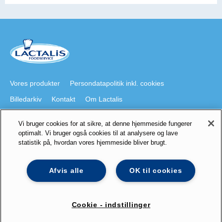
Vores produkter
Persondatapolitik inkl. cookies
Billedarkiv
Kontakt
Om Lactalis
Vi bruger cookies for at sikre, at denne hjemmeside fungerer
Besøg også
optimalt. Vi bruger også cookies til at analysere og lave
statistik på, hvordan vores hjemmeside bliver brugt.
lactalis.dk
Foodservice på Youtube
galbani.dk
president.dk
staystrong.nu
Lactalis på LinkedIn
Afvis alle
OK til cookies
Cookie - indstillinger
© 2025 Lactalis - All rights reserved