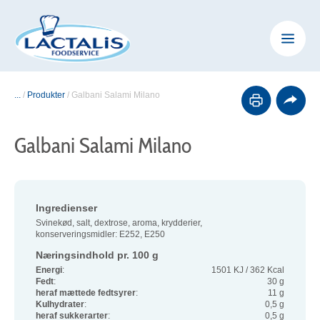
...
/
Produkter
/
Galbani Salami Milano
Galbani Salami Milano
Ingredienser
Svinekød, salt, dextrose, aroma, krydderier,
konserveringsmidler: E252, E250
Næringsindhold pr. 100 g
Energi
:
1501 KJ / 362 Kcal
Fedt
:
30 g
heraf mættede fedtsyrer
:
11 g
Kulhydrater
:
0,5 g
heraf sukkerarter
:
0,5 g