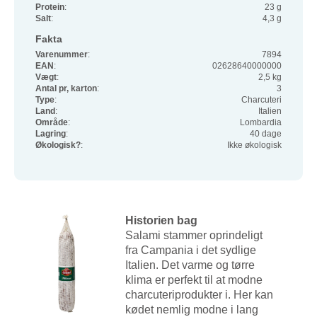
Protein
:
23 g
Salt
:
4,3 g
Fakta
Varenummer
:
7894
EAN
:
02628640000000
Vægt
:
2,5 kg
Antal pr, karton
:
3
Type
:
Charcuteri
Land
:
Italien
Område
:
Lombardia
Lagring
:
40 dage
Økologisk?
:
Ikke økologisk
Historien bag
Salami stammer oprindeligt
fra Campania i det sydlige
Italien. Det varme og tørre
klima er perfekt til at modne
charcuteriprodukter i. Her kan
kødet nemlig modne i lang