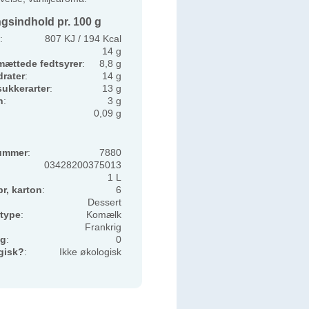
gsindhold pr. 100 g
:
807 KJ / 194 Kcal
14 g
mættede fedtsyrer
:
8,8 g
rater
:
14 g
sukkerarter
:
13 g
n
:
3 g
0,09 g
ummer
:
7880
03428200375013
1 L
pr, karton
:
6
Dessert
type
:
Komælk
Frankrig
ng
:
0
gisk?
:
Ikke økologisk