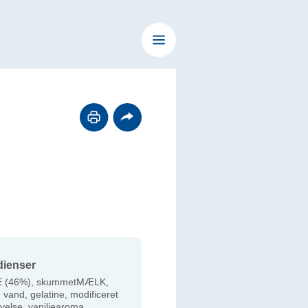
dienser
 (46%), skummetMÆLK,
 vand, gelatine, modificeret
ivelse, vaniljearoma.