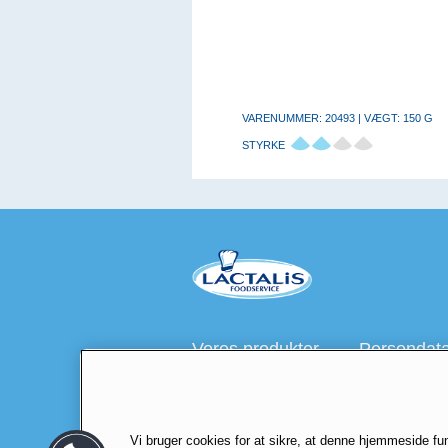
VARENUMMER: 20493 | VÆGT: 150 G
STYRKE
Vores produkter
Persondatap
Besøg også
lactalis.dk
Foodservice
Vi bruger cookies for at sikre, at denne hjemmeside fun