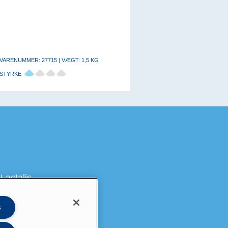
VARENUMMER: 27715 | VÆGT: 1,5 KG
STYRKE
Lactalis
s
på LinkedIn