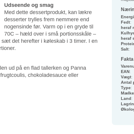
Udseende og smag
Nærin
Med dette dessertprodukt, kan lækre
Energi
desserter trylles frem nemmere end
Fedt
:
nogensinde før. Varm op i en gryde til
heraf 
Kulhyd
70C – hæld over i små portionsskåle –
heraf 
 sæt det herefter i køleskab i 3 timer. I en
Protei
rtioner.
Salt
:
Fakta
Varen
en ud på en flad tallerken og Panna
EAN
:
rugtcoulis, chokoladesauce eller
Vægt
:
Antal 
Type
:
Mælke
Land
:
Lagri
Økolo