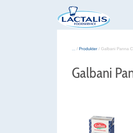
...
/
Produkter
/
Galbani Panna C
Galbani Pa