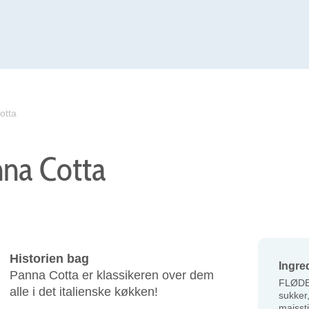
otta
nna Cotta
Historien bag
Ingre
Panna Cotta er klassikeren over dem
FLØDE
alle i det italienske køkken!
sukker,
majsst