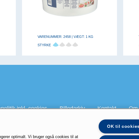
VARENUMMER: 2458 | VÆGT: 1 KG
STYRKE
olitik inkl. cookies
Billedarkiv
Kontakt
Om 
OK til cookie
 på Youtube
galbani.dk
president.dk
staystrong.nu
Lactalis 
gerer optimalt. Vi bruger også cookies til at