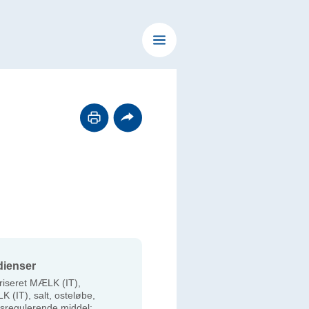
dienser
riseret MÆLK (IT),
 (IT), salt, osteløbe,
sregulerende middel: