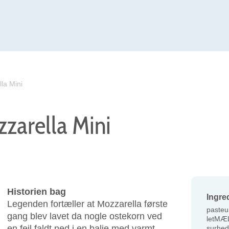
la Mini
zarella Mini
Historien bag
Ingre
Legenden fortæller at Mozzarella første
pasteu
gang blev lavet da nogle ostekorn ved
letMÆLK
en fejl faldt ned i en balje med varmt
surhed