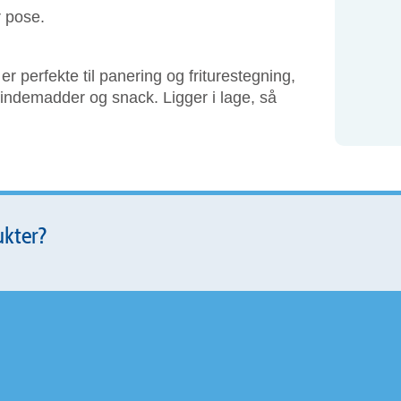
r pose.
 perfekte til panering og friturestegning,
l pindemadder og snack. Ligger i lage, så
ukter?