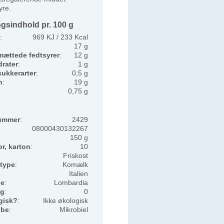
yre.
gsindhold pr. 100 g
:
969 KJ / 233 Kcal
17 g
mættede fedtsyrer
:
12 g
rater
:
1 g
sukkerarter
:
0,5 g
n
:
19 g
0,75 g
ummer
:
2429
08000430132267
150 g
pr, karton
:
10
Friskost
type
:
Komælk
Italien
de
:
Lombardia
ng
:
0
gisk?
:
Ikke økologisk
øbe
:
Mikrobiel