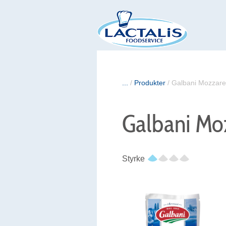
...
/
Produkter
/
Galbani Mozzarel
Galbani Moz
Styrke