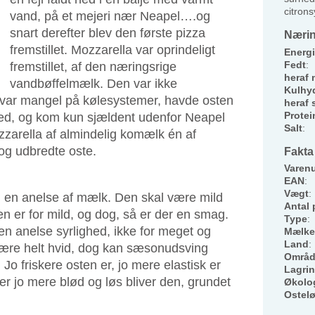
citrons
vand, på et mejeri nær Neapel….og
snart derefter blev den første pizza
Nærin
fremstillet. Mozzarella var oprindeligt
Energi
Fedt
:
fremstillet, af den næringsrige
heraf 
vandbøffelmælk. Den var ikke
Kulhyd
r var mangel på kølesystemer, havde osten
heraf 
Protei
ed, og kom kun sjældent udenfor Neapel
Salt
:
ozzarella af almindelig komælk én af
 og udbredte oste.
Fakta
Varen
EAN
:
Vægt
:
g en anelse af mælk. Den skal være mild
Antal 
en er for mild, og dog, så er der en smag.
Type
:
n anelse syrlighed, ikke for meget og
Mælke
Land
:
l være helt hvid, dog kan sæsonudsving
Områ
 Jo friskere osten er, jo mere elastisk er
Lagri
er jo mere blød og løs bliver den, grundet
Økolo
Ostel