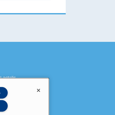
Lactalis
s
på LinkedIn