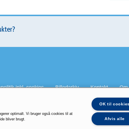
ukter?
olitik inkl. cookies
Billedarkiv
Kontakt
Om 
OK til cookie
 på Youtube
galbani.dk
president.dk
staystrong.nu
Lactalis 
gerer optimalt. Vi bruger også cookies til at
Afvis alle
de bliver brugt.