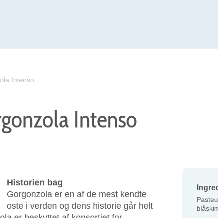
ola Intenso
rgonzola Intenso
Historien bag
Ingre
Gorgonzola er en af de mest kendte
Pasteu
oste i verden og dens historie går helt
blåski
ola er beskyttet af konsortiet for