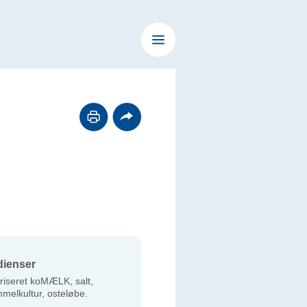
dienser
riseret koMÆLK, salt,
mmelkultur, osteløbe.