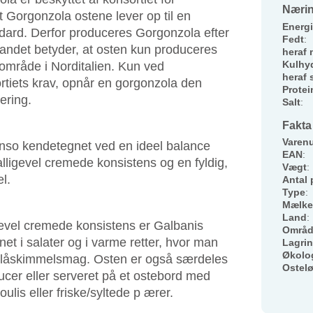
Nærin
t Gorgonzola ostene lever op til en
Energi
andard. Derfor produceres Gorgonzola efter
Fedt
:
t andet betyder, at osten kun produceres
heraf 
Kulhyd
område i Norditalien. Kun ved
heraf 
ortiets krav, opnår en gorgonzola den
Protei
ering.
Salt
:
Fakta
Varen
nso kendetegnet ved en ideel balance
EAN
:
lligevel cremede konsistens og en fyldig,
Vægt
:
l.
Antal 
Type
:
Mælke
Land
:
gevel cremede konsistens er Galbanis
Områ
et i salater og i varme retter, hvor man
Lagri
Økolo
 blåskimmelsmag. Osten er også særdeles
Ostel
aucer eller serveret på et ostebord med
lis eller friske/syltede p ærer.