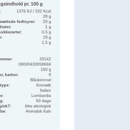
gsindhold pr. 100 g
:
1376 KJ / 332 Kcal
28 g
mættede fedtsyrer
:
20 g
rater
:
1 g
sukkerarter
:
0,5 g
n
:
19 g
1,5 g
ummer
:
20142
08000430058666
150 g
pr, karton
:
8
Blåskimmel
type
:
Komælk
Italien
de
:
Lombardia
ng
:
50 dage
gisk?
:
Ikke økologisk
øbe
:
Animalsk Kalv