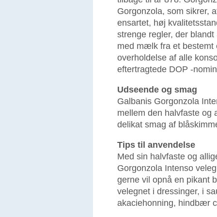
Gorgonzola, som sikrer, a
ensartet, høj kvalitetsst
strenge regler, der bland
med mælk fra et bestemt 
overholdelse af alle kons
eftertragtede DOP -nomin
Udseende og smag
Galbanis Gorgonzola Inte
mellem den halvfaste og a
delikat smag af blåskimme
Tips til anvendelse
Med sin halvfaste og alli
Gorgonzola Intenso velegn
gerne vil opnå en pikant
velegnet i dressinger, i s
akaciehonning, hindbær cou