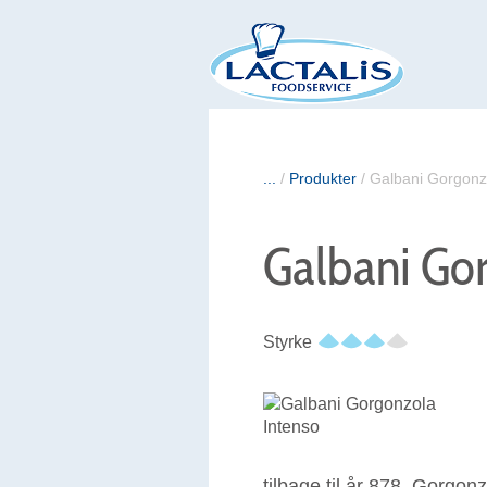
...
/
Produkter
/
Galbani Gorgonz
Galbani Go
Styrke
tilbage til år 878. Gorgonz