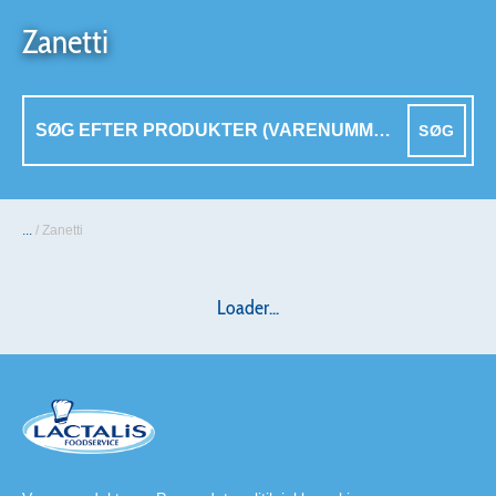
Zanetti
SØG
...
/
Zanetti
Loader...