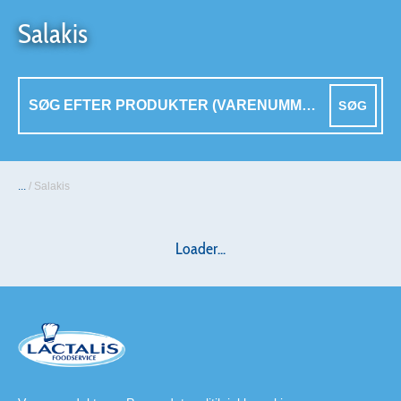
Salakis
SØG
...
/
Salakis
Loader...