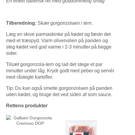
En enkel italiensk ret med guddommelig smag
Tilberedning:
Skær gorgonzolaen i tern.
Læg en skive parmaskinke på kødet og fæstn det
med et træspyd. Varm olivenolien på panden og
steg kødet ved god varme i 2-3 minutter på begge
sider.
Tilsæt gorgonzola-tern og lad det stege et par
minutter under låg. Krydr godt med peber og servér
med råstegte kartofler.
Tip: Du kan også smelte gorgonzolaen på panden
uden kødet, og bruge det ved siden af som sauce.
Rettens produkter