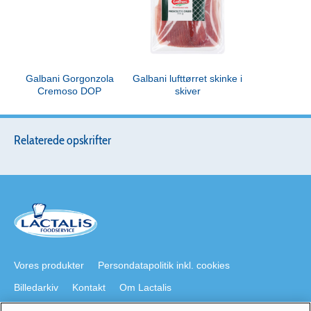
Galbani Gorgonzola
Galbani lufttørret skinke i
Cremoso DOP
skiver
Relaterede opskrifter
Vores produkter
Persondatapolitik inkl. cookies
Billedarkiv
Kontakt
Om Lactalis