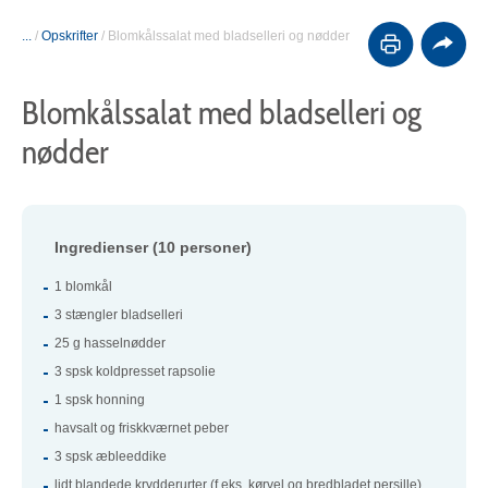
...
/
Opskrifter
/
Blomkålssalat med bladselleri og nødder
Blomkålssalat med bladselleri og
nødder
Ingredienser (10 personer)
1 blomkål
3 stængler bladselleri
25 g hasselnødder
3 spsk koldpresset rapsolie
1 spsk honning
havsalt og friskkværnet peber
3 spsk æbleeddike
lidt blandede krydderurter (f.eks. kørvel og bredbladet persille)