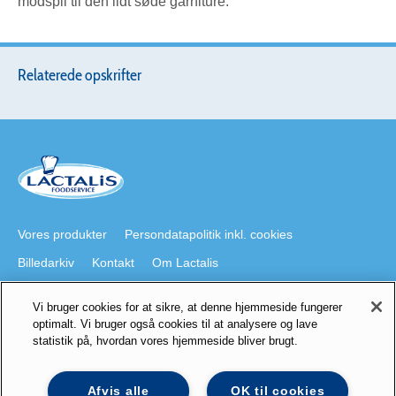
modspil til den lidt søde garniture.
Relaterede opskrifter
Vores produkter
Persondatapolitik inkl. cookies
Billedarkiv
Kontakt
Om Lactalis
Vi bruger cookies for at sikre, at denne hjemmeside fungerer
Besøg også
optimalt. Vi bruger også cookies til at analysere og lave
statistik på, hvordan vores hjemmeside bliver brugt.
lactalis.dk
Foodservice på Youtube
galbani.dk
president.dk
staystrong.nu
Lactalis på LinkedIn
Afvis alle
OK til cookies